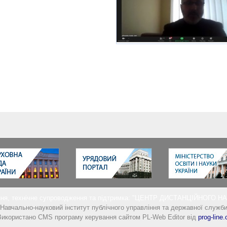
ня, технічне супроводження та підтримка: "ЦЕНТР ДИСТАНЦІЙНОГО 
Навчально-науковий інститут публічного управління та державної служб
икористано CMS програму керування сайтом PL-Web Editor від
prog-line