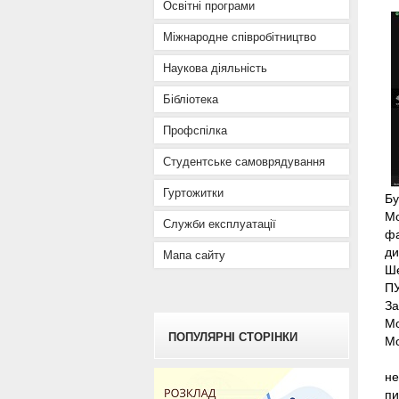
Освітні програми
Міжнародне співробітництво
Наукова діяльність
Бібліотека
Профспілка
Студентське самоврядування
Гуртожитки
Бу
Мо
Служби експлуатації
фа
ди
Мапа сайту
Ше
ПУ
За
Мо
ПОПУЛЯРНІ СТОРІНКИ
Мо
не
пи