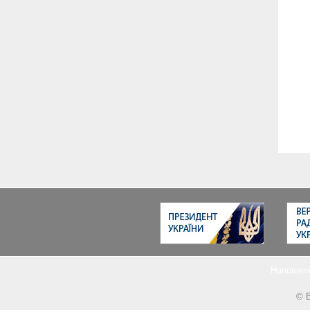
Наповнен
© В