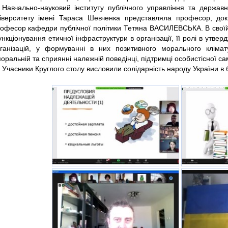
Навчально-науковий інституту публічного управління та державн
іверситету імені Тараса Шевченка представляла професор, док
офесор кафедри публічної політики Тетяна ВАСИЛЕВСЬКА. В своїй
нкціонування етичної інфраструктури в організації, її ролі в утвер
ганізацій, у формуванні в них позитивного морального клімату
оральній та сприянні належній поведінці, підтримці особистісної сам
Учасники Круглого столу висловили солідарність народу України в б