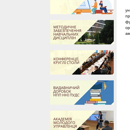
ун
пр
фу
ор
ам