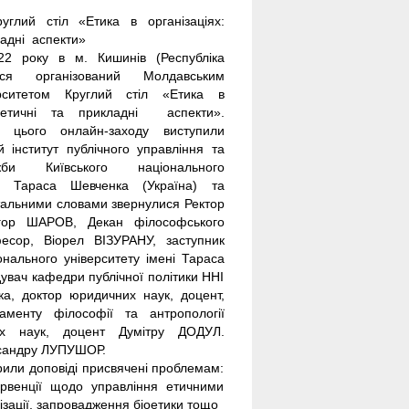
углий стіл «Етика в організаціях:
ладні аспекти»
22 року в м. Кишинів (Республіка
вся організований Молдавським
рситетом Круглий стіл «Етика в
оретичні та прикладні аспекти».
ми цього онлайн-заходу виступили
 інститут публічного управління та
би Київського національного
ні Тараса Шевченка (Україна) та
вітальними словами звернулися Ректор
 Ігор ШАРОВ, Декан філософського
фесор, Віорел ВІЗУРАНУ, заступник
онального університету імені Тараса
увач кафедри публічної політики ННІ
ка, доктор юридичних наук, доцент,
менту філософії та антропології
ких наук, доцент Думітру ДОДУЛ.
ксандру ЛУПУШОР.
рили доповіді присвячені проблемам:
тервенції щодо управління етичними
нізації, запровадження біоетики тощо