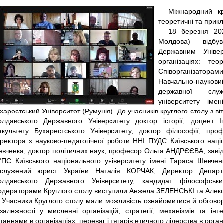
Міжнародний кр
теоретичні та прик
18 березня 20
Молдова) відбу
Державним Уніве
організаціях: те
Співорганізатора
Навчально-науковий
державної служ
університету іме
харестський Університет (Румунія). До учасників круглого столу з 
лдавського Державного Університету доктор історії, доцент
культету Бухарестського Університету, доктор філософії, про
ректора з науково-педагогічної роботи ННІ ПУДС Київського наці
вченка, доктор політичних наук, професор Ольга АНДРЄЄВА, завід
ПС Київського національного університету імені Тараса Шевчен
служений юрист України Наталія КОРЧАК, Директор Департа
лдавського Державного Університету, кандидат філософсь
дераторами Круглого столу виступили Анжела ЗЕЛЕНСЬКІ та Але
Учасники Круглого столу мали можливість ознайомитися й обгово
залежності у мисленні організацій, стратегії, механізмів та ін
таннями в організаціях, переваг i тягарів етичного лідерства в орга