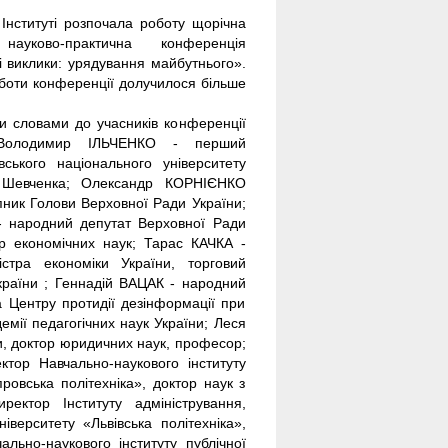
 Інституті розпочала роботу щорічна
науково-практична конференція
і виклики: урядування майбутнього».
оботи конференції долучилося більше
и словами до учасників конференції
 Володимир ІЛЬЧЕНКО - перший
вського національного університету
 Шевченка; Олександр КОРНІЄНКО
пник Голови Верховної Ради України;
 народний депутат Верховної Ради
ор економічних наук; Тарас КАЧКА -
істра економіки України, торговий
країни ; Геннадій ВАЦАК - народний
 Центру протидії дезінформації при
ії педагогічних наук України; Леся
, доктор юридичних наук, професор;
ктор Навчально-наукового інституту
ровська політехніка», доктор наук з
ктор Інституту адміністрування,
верситету «Львівська політехніка»,
льно-наукового інституту публічної