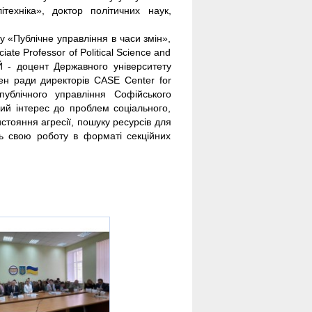
техніка», доктор політичних наук,
 «Публічне управління в часи змін»,
te Professor of Political Science and
Й - доцент Державного університету
ен ради директорів CASE Center for
ублічного управління Софійського
чний інтерес до проблем соціального,
истояння агресії, пошуку ресурсів для
ть свою роботу в форматі секційних