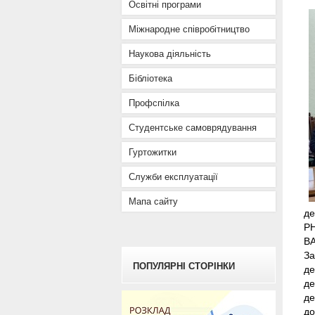
Освітні програми
Міжнародне співробітництво
Наукова діяльність
Бібліотека
Профспілка
Студентське самоврядування
Гуртожитки
Служби експлуатації
Мапа сайту
де
РН
ВА
За
ПОПУЛЯРНІ СТОРІНКИ
де
де
де
до