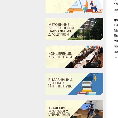
сл
пр
до
De
Мо
So
Ун
по
пе
за