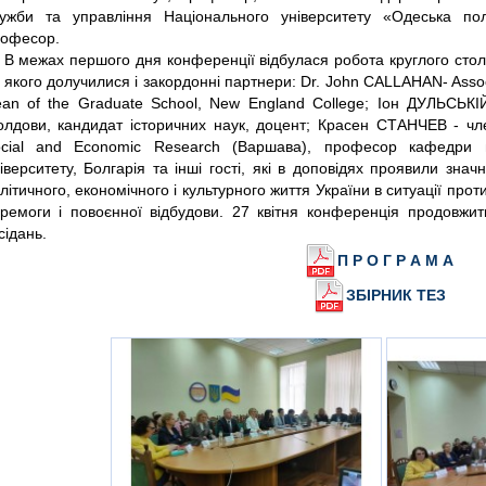
ужби та управління Національного університету «Одеська полі
офесор.
В межах першого дня конференції відбулася робота круглого столу
 якого долучилися і закордонні партнери: Dr. John CALLAHAN- Associa
an of the Graduate School, New England College; Іон ДУЛЬСЬКІ
лдови, кандидат історичних наук, доцент; Красен СТАНЧЕВ - чл
cial and Economic Research (Варшава), професор кафедри п
іверситету, Болгарія та інші гості, які в доповідях проявили зна
літичного, економічного і культурного життя України в ситуації прот
ремоги і повоєнної відбудови. 27 квітня конференція продовжи
сідань.
П Р О Г Р А М А
ЗБІРНИК ТЕЗ