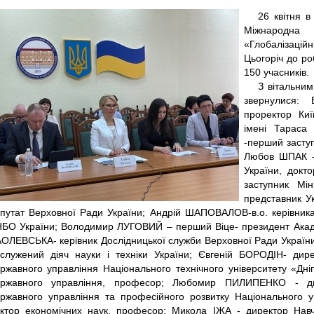
26 квітня в
Міжнародна 
«Глобалізаційн
Цьогоріч до р
150 учасників.
З вітальним
звернулися:
проректор Киї
імені Тараса
-перший засту
Любов ШПАК -
України, докт
заступник Мін
представник У
путат Верховної Ради України; Андрій ШАПОВАЛОВ-в.о. керівника
БО України; Володимир ЛУГОВИЙ – перший Віце- президент Академ
ОЛЕВСЬКА- керівник Дослідницької служби Верховної Ради України
служений діяч науки і техніки України; Євгеній БОРОДІН- дире
ржавного управління Національного технічного університету «Дніп
ржавного управління, професор; Любомир ПИЛИПЕНКО - дире
ржавного управління та професійного розвитку Національного уні
ктор економічних наук, професор; Микола ІЖА - директор Навча