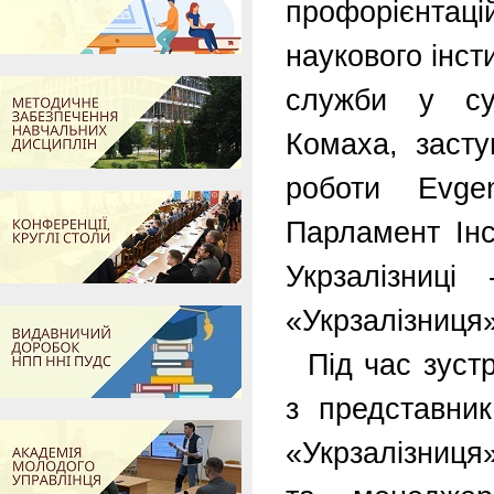
профорієнта
наукового інст
служби у су
Комаха, засту
роботи Evge
Парламент Інс
Укрзалізниці
«Укрзалізниця»
Під час зуст
з представни
«Укрзалізниця