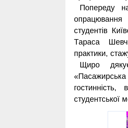
Попереду н
опрацювання 
студентів Київ
Тараса Шевч
практики, ста
Щиро дякує
«Пасажирськ
гостинність, 
студентської м