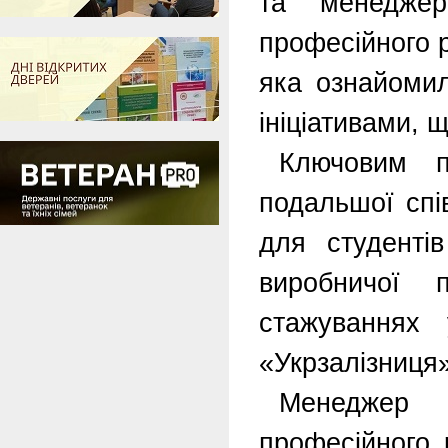
та менеджер
професійного 
яка ознайомил
ініціативами, 
Ключовим п
подальшої спі
для студенті
виробничої 
стажуваннях
«Укрзалізниця»
Менеджер 
професійного 