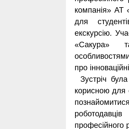
компанія» АТ 
для студент
екскурсію. Уча
«Сакура» т
особливостями
про інноваційн
Зустріч була
корисною для 
познайомитис
роботодавці
професійного р