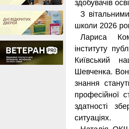
здобувачів осві
З вітальними
школи 2026 ро
Лариса Ком
інституту пуб
Київський на
Шевченка. Вона
знання стану
професійної с
здатності збе
ситуаціях.