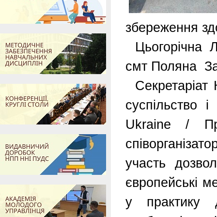
збереження здо
Цьогорічна 
смт Поляна За
Секретаріат 
суспільство і
Ukraine / П
співорганізат
участь дозво
європейські м
у практику 