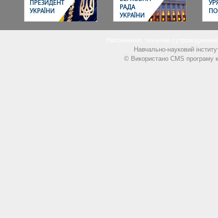
Наповнення, технічне супроводжен
Навчально-науковий інститу
© Використано CMS програму к