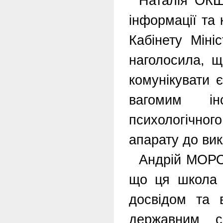
Наталія ОКШ
інформації та 
Кабінету Міні
наголосила, щ
комунікувати 
вагомим ін
психологічно
апарату до вик
Андрій МОРО
що ця школа 
досвідом та в
державним с