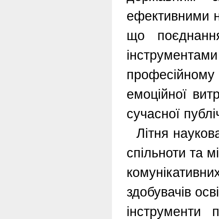
ефективними на
що поєднанн
інструмент
професійному
емоційної вит
сучасної публі
Літня науков
спільноти та 
комунікативн
здобувачів осв
інструменти п