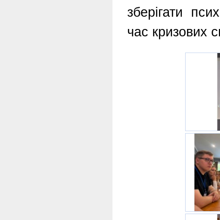
зберігати пси
час кризових с