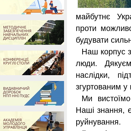
майбутнє Укр
проти можливо
будувати силь
Наш корпус з
люди. Дякуєм
наслідки, пі
згуртованим у 
Ми вистоїмо
Наші знання, є
руйнування.