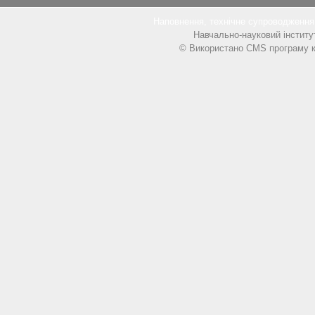
Наповнення, технічне супроводжен
Навчально-науковий інститу
© Використано CMS програму к