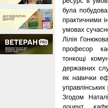
ресурс в умов
була побудова
практичними і
умовах сучасно
Лілія Гонюков
професор ка
тонкощі комун
державних слу
як навички еф
управлінських 
Згодом Наталі
доцент кафе