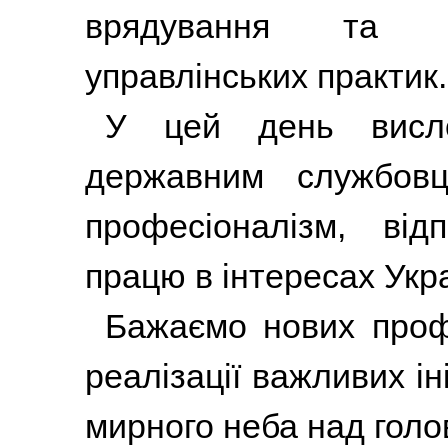
врядування та в
управлінських практик.
У цей день висло
державним службовц
професіоналізм, від
працю в інтересах Укра
Бажаємо нових профе
реалізації важливих іні
мирного неба над голо