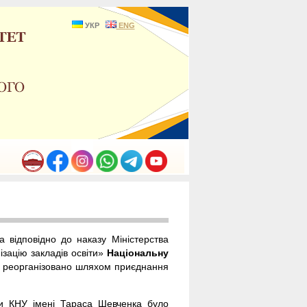
УКР
ENG
а відповідно до наказу Міністерства
ізацію закладів освіти»
Національну
 реорганізовано шляхом приєднання
ди КНУ імені Тараса Шевченка було