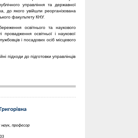
ублічного управління та державної
ка, до якого увійшли реорганізована
ького факультету КНУ.
береження освітнього та наукового
і провадження освітньої і наукової
лужбовців і посадових осіб місцевого
ійні підходи до підготовки управлінців
Григорівна
 наук, професор
-03