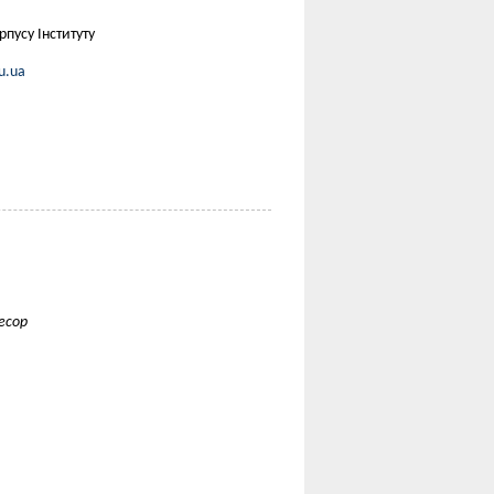
рпусу Інституту
u.ua
есор