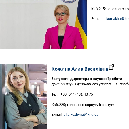
Каб.215; головного ко
E-mail:
l_komakha@kn
Кожина Алла Василівна
Заступник директора з наукової роботи
доктор наук з державного управління, проф
Тел.: +38 (044) 431-48-75
Каб.225; головного корпусу Інституту
E-mail:
alla.kozhyna@knu.ua