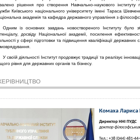
валено рішення про створення Навчально-наукового інституту п
ужби Київського національного університету імені Тараса Шевчен
ціональна академія та кафедра державного управління з філософс
Одним із основних завдань новоствореного Інституту було з
тенціалу, досвіду Національної академії, посилення ефективност
яльності у сфері підготовки та підвищення кваліфікації державних с
моврядування.
У своїй діяльності Інститут продовжує традиції та реалізує інновац
щого рівня для державних органів та бізнесу.
КЕРІВНИЦТВО
Комаха Лариса 
Директор ННІ ПУДС
доктор філософських
Тел.: +38 (044) 481-44