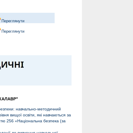
Переглянути
Переглянути
КАЛАВР"
 безпеки: навчально-методичний
вня вищої освіти, які навчаються за
стю 256 «Національна безпека (за
дації до вивчення навчальної