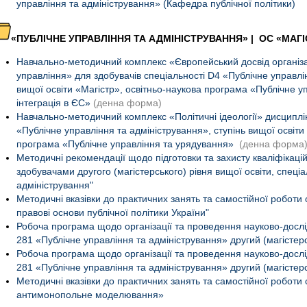
управління та адміністрування» (Кафедра публічної політики)
«
ПУБЛІЧНЕ УПРАВЛІННЯ ТА АДМІНІСТРУВАННЯ» | ОС «МАГІ
Навчально-методичний комплекс «Європейський досвід організ
управління» для здобувачів спеціальності D4 «Публічне управлін
вищої освіти «Магістр», освітньо-наукова програма «Публічне у
інтеграція в ЄС»
(денна форма)
Навчально-методичний комплекс «Політичні ідеології» дисциплін
«Публічне управління та адміністрування», ступінь вищої освіти
програма «Публічне управління та урядування»
(денна форма
Методичні рекомендації щодо підготовки та захисту кваліфікацій
здобувачами другого (магістерського) рівня вищої освіти, спеціа
адміністрування"
Методичні вказівки до практичних занять та самостійної роботи 
правові основи публічної політики України"
Робоча програма щодо організації та проведення науково-дослід
281 «Публічне управління та адміністрування» другий (магістер
Робоча програма щодо організації та проведення науково-дослід
281 «Публічне управління та адміністрування» другий (магістер
Методичні вказівки до практичних занять та самостійної роботи
антимонопольне моделювання»