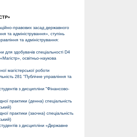
СТР»
аційно-правових засад державного
ня та адміністрування», ступінь
правління та адміністрування:
и для здобувачів спеціальності D4
 «Магістр», освітньо-наукова
)
ної магістерської роботи
льність 281 "Публічне управління та
студентів з дисципліни "Фінансово-
ної практики (денна) спеціальність
ський)
ної практики (заочна) спеціальність
ський)
 студентів з дисципліни «Державне