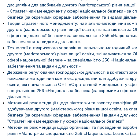
дисципліни для здобувачів другого (магістерського) рівня вищої
«Стратегічний менеджмент у сфері національної безпеки» за с
безпека (за окремими сферами забезпечення та видами діяльно
Теорія стратегічного менеджменту: навчально-методичний комп
другого (магістерського) рівня вищої освіти, які навчаються за
сфері національної безпеки» за спеціальністю 256 «Національ
забезпечення та видами діяльності»
Технології антикризового управління: навчально-методичний ко
другого (магістерського) рівня вищої освіти, які навчаються за
сфері національної безпеки» за спеціальністю 256 «Національ
забезпечення та видами діяльності»
Державне регулювання господарської діяльності в контексті заб
навчально-методичний комплекс дисципліни для здобувачів друго
освіти, які навчаються за ОНП «Стратегічний менеджмент у сфе
спеціальністю 256 «Національна безпека (за окремими сферам
діяльності»
Методичні рекомендації щодо підготовки та захисту кваліфікацій
здобувачами другого (магістерського) рівня вищої освіти, за сп
безпека (за окремими сферами забезпечення і видами діяльност
"Стратегічний менеджмент у сфері національної безпеки"
Методичні рекомендації щодо організації та проведення виробни
рівня «Магістр» за спеціальністю 256 «Національна безпека (