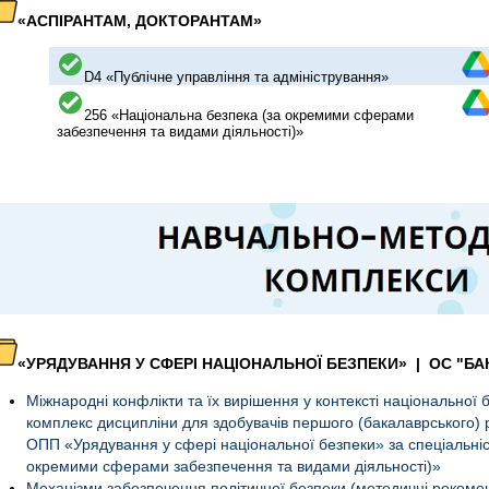
«АСПІРАНТАМ, ДОКТОРАНТАМ»
D4 «Публічне управління та адміністрування»
256 «Національна безпека (за окремими сферами
забезпечення та видами діяльності)»
«УРЯДУВАННЯ У СФЕРІ НАЦІОНАЛЬНОЇ БЕЗПЕКИ»
|
ОС "БА
Міжнародні конфлікти та їх вирішення у контексті національної
комплекс дисципліни для здобувачів першого (бакалаврського) рі
ОПП «Урядування у сфері національної безпеки» за спеціальні
окремими сферами забезпечення та видами діяльності)»
Механізми забезпечення політичної безпеки (методичні рекомен