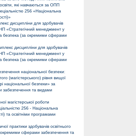
 освіти, які навчаються за ОПП
пеціальністю 256 «Національна
сті)»
лекс дисципліни для здобувачів
 ОНП «Стратегічний менеджмент у
на безпека (за окремими сферами
мплекс дисципліни для здобувачів
 ОНП «Стратегічний менеджмент у
на безпека (за окремими сферами
езпечення національної безпеки:
го (магістерського) рівня вищої
рі національної безпеки» за
и забезпечення та видами
ної магістерської роботи
еціальністю 256 - Національна
і) та освітніми програмами
чої практики здобувачів освітнього
за окремими сферами забезпечення та