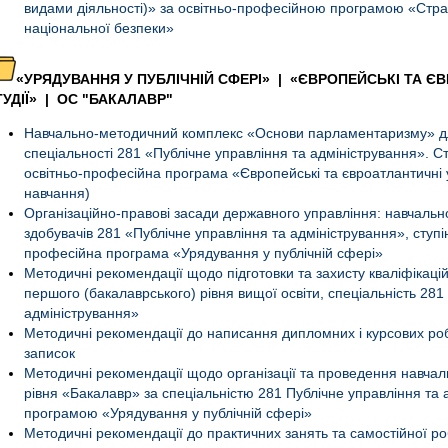
видами діяльності)» за освітньо-професійною програмою «Стра
національної безпеки»
«УРЯДУВАННЯ У ПУБЛІЧНІЙ СФЕРІ» | «ЄВРОПЕЙСЬКІ ТА Є
ТУДІЇ»
|
ОС "БАКАЛАВР"
Навчально-методичний комплекс «Основи парламентаризму» для
спеціальності 281 «Публічне управління та адміністрування». Ст
освітньо-професійна програма «Європейські та євроатлантичні 
навчання)
Організаційно-правові засади державного управління: навчаль
здобувачів 281 «Публічне управління та адміністрування», ступі
професійна програма «Урядування у публічній сфері»
Методичні рекомендації щодо підготовки та захисту кваліфікаці
першого (бакалаврського) рівня вищої освіти, спеціальність 281
адміністрування»
Методичні рекомендації до написання дипломних і курсових робі
записок
Методичні рекомендації щодо організації та проведення навчаль
рівня «Бакалавр» за спеціальністю 281 Публічне управління та 
програмою «Урядування у публічній сфері»
Методичні рекомендації до практичних занять та самостійної ро