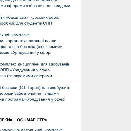
мими сферами забезпечення і видами
ти «бакалавр», курсових робіт,
посібник для студентів ОПП
ичний комплекс
ки в органах державної влади
аціональна безпека (за окремими
рамою «Урядування у сфері
комплекс дисципліни для здобувачів
а ОПП «Урядування у сфері
пека (за окремими сферами
безпеки (Є.I. Таран) для здобувачів
сферами забезпечення і видами
ійна програма «Урядування у сфері
ПЕКИ
»
| ОС «МАГІСТР»
: навчально-методичний комплекс