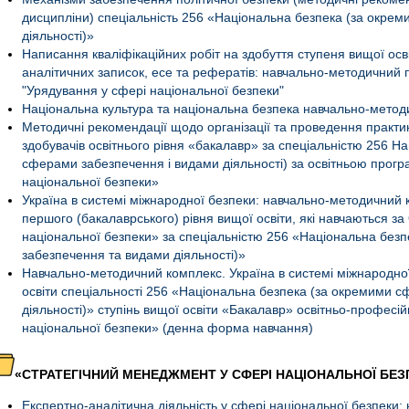
дисципліни) спеціальність 256 «Національна безпека (за окре
діяльності)»
Написання кваліфікаційних робіт на здобуття ступеня вищої осві
аналітичних записок, есе та рефератів: навчально-методичний 
"Урядування у сфері національної безпеки"
Національна культура та національна безпека навчально-метод
Методичні рекомендації щодо організації та проведення практи
здобувачів освітнього рівня «бакалавр» за спеціальністю 256 Н
сферами забезпечення і видами діяльності) за освітньою прог
національної безпеки»
Україна в системі міжнародної безпеки: навчально-методичний 
першого (бакалаврського) рівня вищої освіти, які навчаються з
національної безпеки» за спеціальністю 256 «Національна без
забезпечення та видами діяльності)»
Навчально-методичний комплекс. Україна в системі міжнародної 
освіти спеціальності 256 «Національна безпека (за окремими 
діяльності)» ступінь вищої освіти «Бакалавр» освітньо-профес
національної безпеки» (денна форма навчання)
«СТРАТЕГІЧНИЙ МЕНЕДЖМЕНТ У СФЕРІ НАЦІОНАЛЬНОЇ БЕЗ
Експертно-аналітична діяльність у сфері національної безпеки