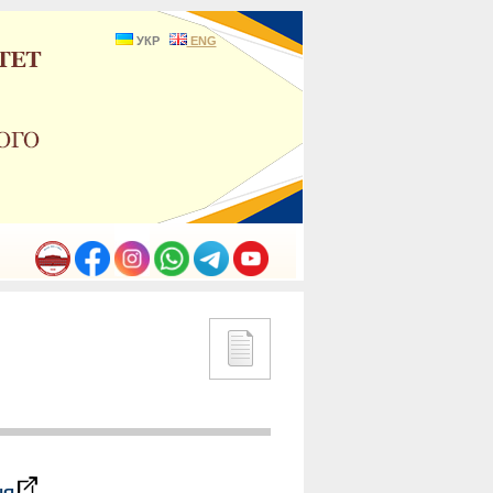
УКР
ENG