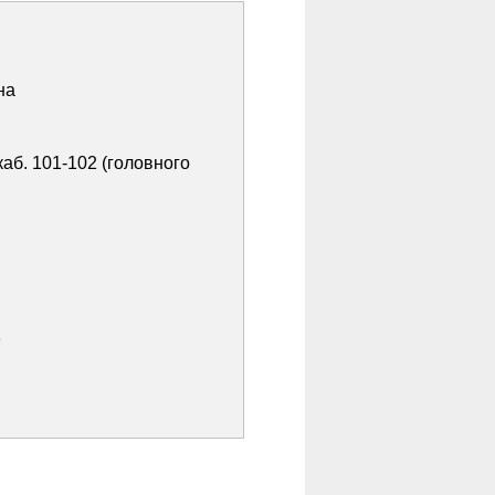
на
каб. 101-102 (головного
3