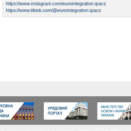
https://www.instagram.com/eurointegration.ipacs
https://www.tiktok.com/@eurointegration.ipacs
ня, технічне супроводження та підтримка: "ЦЕНТР ДИСТАНЦІЙНОГО 