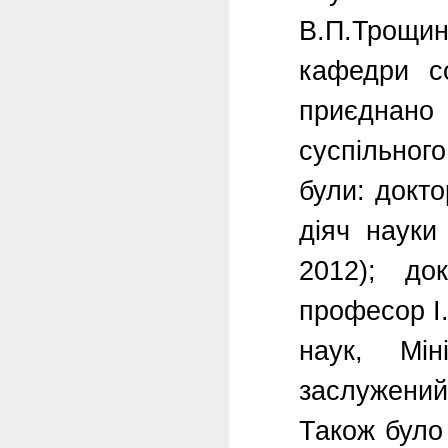
В.П.Трощи
кафедри со
приєднан
суспільного
були: докт
діяч науки
2012); до
професор І
наук, Мін
заслужений 
Також було