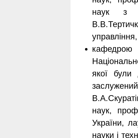
наук з д
В.В.Тертичк
управління
кафедрою 
Національн
якої були 
заслужен
В.А.Скурат
наук, проф
України, ла
науки і тех