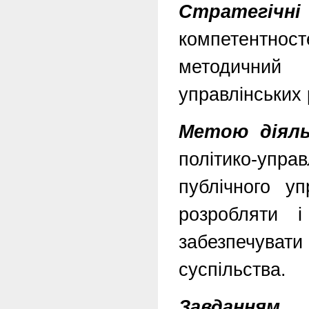
Стратегічні 
компетентнос
методичний 
управлінських
Метою діяль
політико-упр
публічного уп
розробляти і
забезпечувати
суспільства.
Завданням 