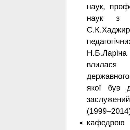
наук, проф
наук з д
С.К.Хадж
педагогіч
Н.Б.Ларіна
влилася 
державного
якої був 
заслужений 
(1999–2014)
кафедрою 