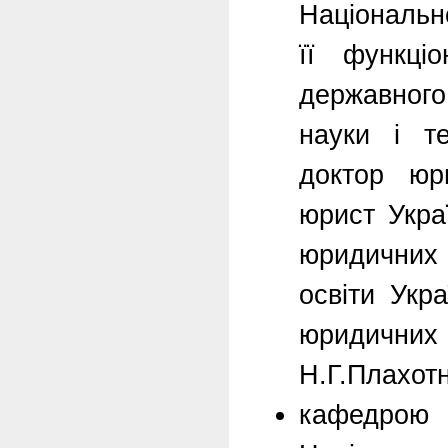
Національн
її функці
державного
науки і те
доктор юр
юрист Укра
юридичних
освіти Укр
юридичних 
Н.Г.Плахот
кафедрою 