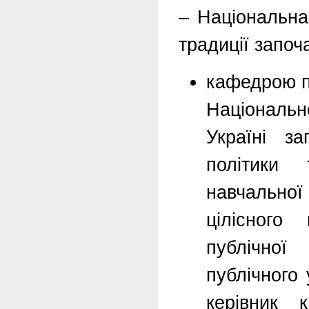
– Національна
традиції започ
кафедрою пу
Національн
Україні за
політики 
навчально
цілісного
публічної
публічного
керівник 