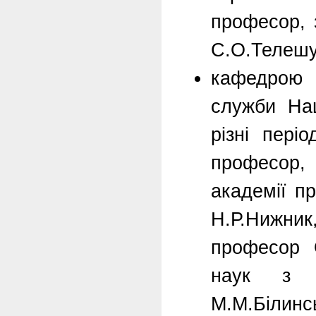
професор, 
С.О.Телешу
кафедрою 
служби Нац
різні пері
професор
академії п
Н.Р.Нижник
професор О
наук з д
М.М.Білинс