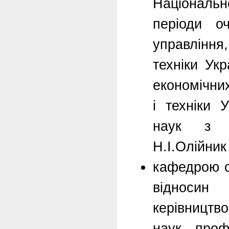
Національн
періоди о
управління
техніки Укр
економічни
і техніки 
наук з д
Н.І.Олійник
кафедрою с
відносин 
керівництв
наук, проф