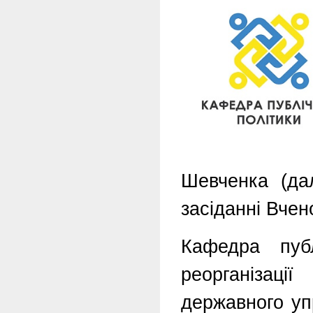
Шевченка (да
засіданні Вчен
Кафедра пуб
реорганізаці
державного уп