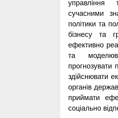
управління 
сучасними зн
політики та по
бізнесу та г
ефективно реаг
та моделюва
прогнозувати п
здійснювати ек
органів держа
приймати ефе
соціально відп