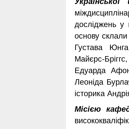
Української
міждисциплі
досліджень у 
основу склали
Густава Юнга
Майєрс-Бріггс
Едуарда Афон
Леоніда Бурла
історика Андрі
Місією кафе
висококваліфі