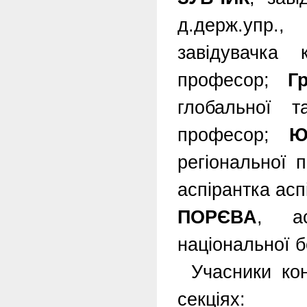
д.держ.упр.
завідувачка 
професор;
Г
глобальної т
професор;
Ю
регіональної п
аспірантка асп
ПОРЄВА
, ас
національної б
Учасники ко
секціях: