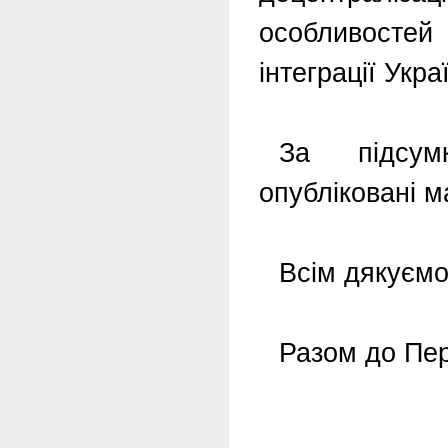
особливосте
інтеграції Укр
За підсум
опубліковані м
Всім дякуємо
Разом до Пер