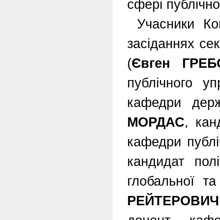
сфері публічно
Учасники Ко
засіданнях се
(
Євген ГРЕ
публічного уп
кафедри дер
МОРДАС
, кан
кафедри публі
кандидат пол
глобальної т
РЕЙТЕРОВИЧ