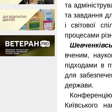
та адмініструв
та завдання дл
і світової сп
процесами різн
Шевченківс
вченим, науко
підходами в п
для забезпече
держави.
Конференцію 
Київського на