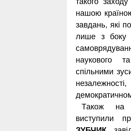
такого заход
нашою країною
завдань, які п
лише з боку 
самоврядуван
наукового т
спільними зус
незалежності,
демократичном
Також на п
виступили п
ЗУБЧИК
, зав