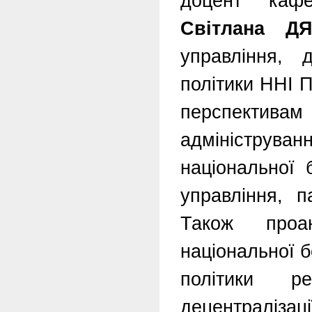
доцент каф
Світлана Д
управління, 
політики ННІ 
перспекти
адмініструва
національної 
управління, 
Також проан
національної б
політики р
децентралі