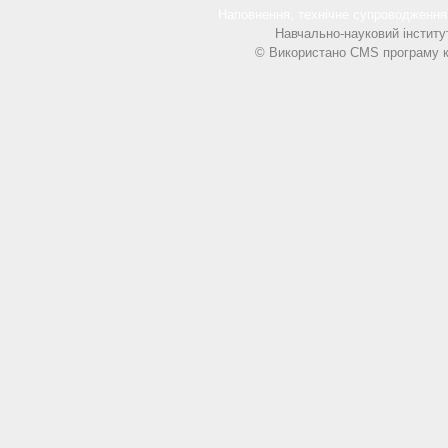
Наповнення, технічне супроводжен
Навчально-науковий інститу
© Використано CMS програму к