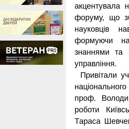
акцентувала н
форуму, що зб
науковців н
формуючи на
знаннями та в
управління.
Привітали уч
національног
проф. Володи
роботи Київсь
Тараса Шевчен