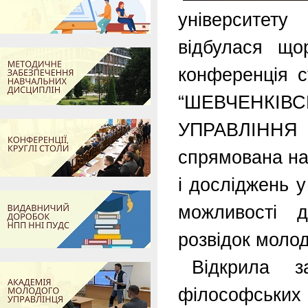
університет
відбулася щор
конференція с
“ШЕВЧЕНКІ
УПРАВЛІНН
спрямована на 
і досліджень у
можливості д
розвідок молод
Відкрила 
філософських