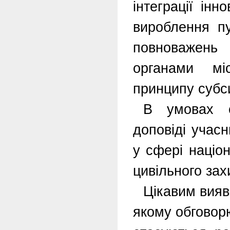
інтеграції інн
вироблення пу
повноважень
органами мі
принципу субс
В умовах с
доповіді учасн
у сфері націо
цивільного зах
Цікавим вияв
якому обговор