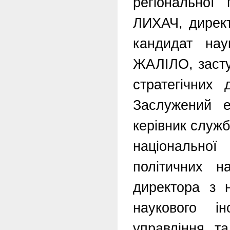
регіональної
ЛИХАЧ, директ
кандидат нау
ЖАЛІЛО, засту
стратегічних 
Заслужений е
керівник служб
національної
політичних н
директора з н
наукового ін
управління та