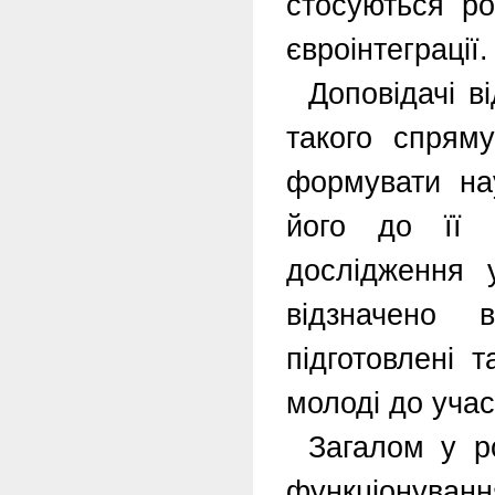
стосуються ро
євроінтеграції
Доповідачі в
такого спрям
формувати нау
його до її 
дослідження 
відзначено 
підготовлені т
молоді до учас
Загалом у ро
функціонуванн