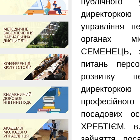
публічного
директоркою 
управління п
органах мі
СЕМЕНЕЦЬ, з
питань перс
розвитку 
директоркою 
професійног
посадових ос
ХРЕБТІЄМ, в.
зайняття по